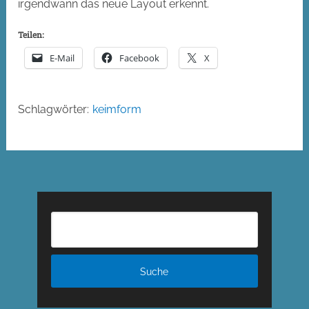
irgendwann das neue Layout erkennt.
Teilen:
E-Mail
Facebook
X
Schlagwörter:
keimform