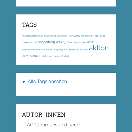
TAGS
#occupy
#Kapitalismuskritik; #Klassengesellschaft
3d-drucker
1917
1968
abspaltung
acta
afrika
abmahnwahn
ägypten
afghanistan
aktion
agentenbasierte simulation
aggregation
airbus
ak
ak-loek
aktive schulen
Aktivisten gesucht
akut
► Alle Tags ansehen
AUTOR_INNEN
AG Commons und Recht