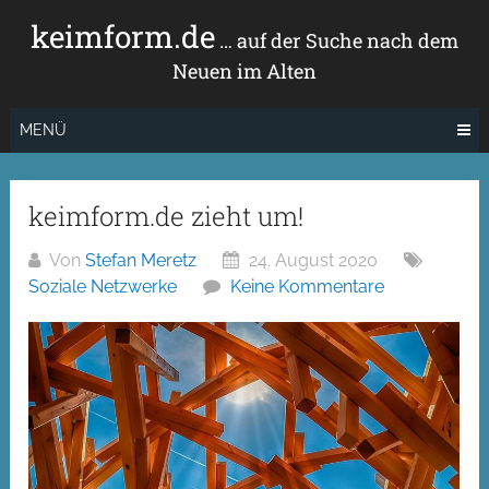
Zum
keimform.de
Inhalt
… auf der Suche nach dem
springen
Neuen im Alten
MENÜ
keimform.de zieht um!
Von
Stefan Meretz
24. August 2020
Soziale Netzwerke
Keine Kommentare