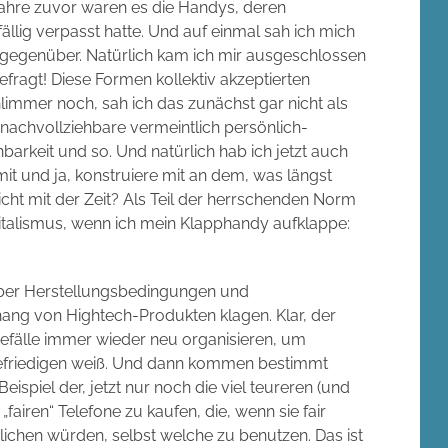
Jahre zuvor waren es die Handys, deren
llig verpasst hatte. Und auf einmal sah ich mich
gegenüber. Natürlich kam ich mir ausgeschlossen
fragt! Diese Formen kollektiv akzeptierten
hlimmer noch, sah ich das zunächst gar nicht als
nachvollziehbare vermeintlich persönlich-
barkeit und so. Und natürlich hab ich jetzt auch
mit und ja, konstruiere mit an dem, was längst
cht mit der Zeit? Als Teil der herrschenden Norm
talismus, wenn ich mein Klapphandy aufklappe:
h über Herstellungsbedingungen und
g von Hightech-Produkten klagen. Klar, der
efälle immer wieder neu organisieren, um
 befriedigen weiß. Und dann kommen bestimmt
spiel der, jetzt nur noch die viel teureren (und
airen“ Telefone zu kaufen, die, wenn sie fair
lichen würden, selbst welche zu benutzen. Das ist