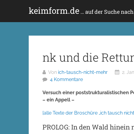
Zum
keimform.de
Inhalt
… auf der Suche nac
springen
nk und die Rettu
Von
ich-tausch-nicht-mehr
2. Ja
4 Kommentare
Versuch einer poststrukturalistischen 
– ein Appell –
[alle Texte der Broschüre „ich tausch nich
PROLOG: In den Wald hinein 