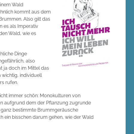
 einem Wald
ewöhnlich kommt aus dem
Brummen. Also gilt das
n es als Imperativ
 den Wald, wie es
chliche Dinge
ngefährlich, also
 ja doch im Mittel das
 wichtig, individuell
rs rufen.
 nicht immer schön: Monokulturen von
on aufgrund dem der Pflanzung zugrunde
nur ganz bestimmte Brummgeräusche
h ein bisschen darum gehen, wie der Wald