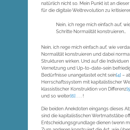
natürlich nicht so. Mein Punkt ist an dieser
für die digitale Weltrevolution zu kritisiere
Nein, ich rege mich einfach auf, w
Schritte Normalität konstruieren…
Nein, ich rege mich einfach auf, wie verda
Normalität konstruieren und dabei normati
Strukturen wirken. Und auf die Individuen
Vernetzung und Up-to-date-sein befriedi
Bedürfnisse unangetastet echt sein
[4]
– ab
Herrschaftssystem mit kapitalistischer W
klassistischer
Konstruktion von Differenz
[5
und so weiter
[6]
. . . !
Die beiden Anekdoten eingangs dieses Abs
sind die kapitalistischen Wertmaßstäbe off
Entscheidungsgrundlage dienen (wenn mir 
Zum anderen konstruiert die Art, wie übe