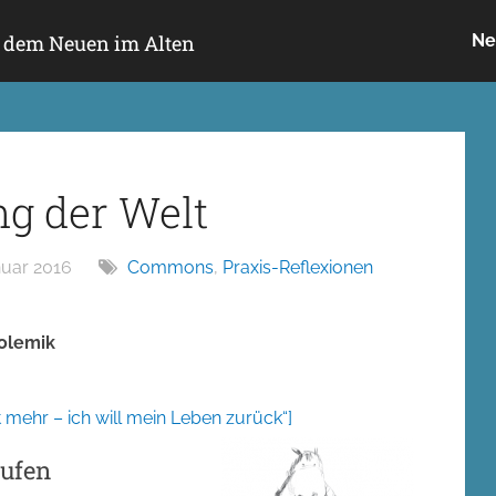
h dem Neuen im Alten
Ne
ng der Welt
nuar 2016
Commons
,
Praxis-Reflexionen
Polemik
t mehr – ich will mein Leben zurück“]
rufen