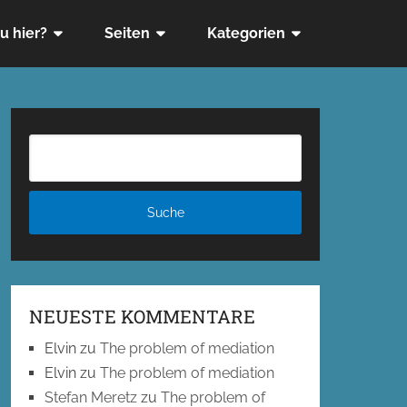
u hier?
Seiten
Kategorien
NEUESTE KOMMENTARE
Elvin
zu
The problem of mediation
Elvin
zu
The problem of mediation
Stefan Meretz
zu
The problem of