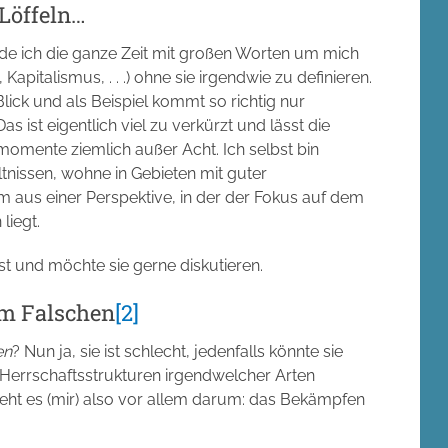
Löffeln…
erde ich die ganze Zeit mit großen Worten um mich
,
Kapitalismus
, . . .) ohne sie irgendwie zu definieren.
Blick und als Beispiel kommt so richtig nur
as ist eigentlich viel zu verkürzt und lässt die
omente ziemlich außer Acht. Ich selbst bin
nissen, wohne in Gebieten mit guter
m aus einer Perspektive, in der der Fokus auf dem
liegt.
ist und möchte sie gerne diskutieren.
m Falschen
[2]
en
? Nun ja, sie ist schlecht, jedenfalls könnte sie
 Herrschaftsstrukturen irgendwelcher Arten
geht es (mir) also vor allem darum: das Bekämpfen