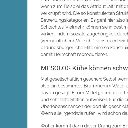
wenn zum Beispiel das Attribut „alt“ mi
verknüpft wird. Die so konstruierten Str
Bewertungskategorien. Es geht hier also
Schlechtes. Vielmehr können sie in best
wirken, indem soziale Zugehörigkeit dur
(vermeintlichen) „Verzicht“ konstruiert wi
bildungsbürgerliche Elite eine so konstru
damit Herrschaft reproduzieren.
MESOLOG Kühe können sch
Mal gesellschaftlich gesehen: Selbst wenn
also ein bestimmtes Brummen im Wald, is
davon gesagt. Ein im Mittel 50cm tiefer Te
und sehr tiefe Stellen aufweisen. Für die
Überlebenschancen der dorthin geschick
Wenn alle irgendwie rufen, wird schon 
Woher kommt dann dieser Drang zum Einh