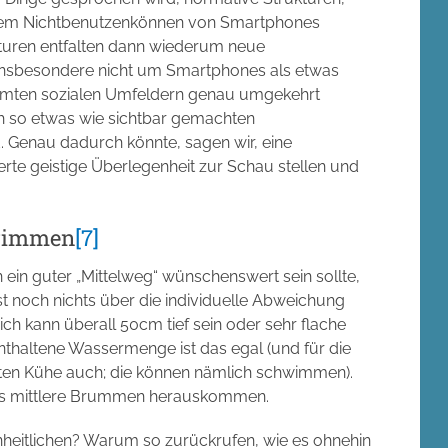
t dem Nichtbenutzenkönnen von Smartphones
ukturen entfalten dann wiederum neue
 insbesondere nicht um Smartphones als etwas
immten sozialen Umfeldern genau umgekehrt
ch so etwas wie sichtbar gemachten
rd. Genau dadurch könnte, sagen wir, eine
ierte geistige Überlegenheit zur Schau stellen und
wimmen
[7]
 ein guter „Mittelweg“ wünschenswert sein sollte,
t noch nichts über die individuelle Abweichung
ich kann überall 50cm tief sein oder sehr flache
 enthaltene Wassermenge ist das egal (und für die
ten Kühe auch; die können nämlich schwimmen).
das mittlere Brummen herauskommen.
eitlichen? Warum so zurückrufen, wie es ohnehin