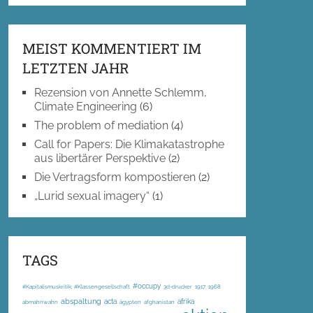
MEIST KOMMENTIERT IM
LETZTEN JAHR
Rezension von Annette Schlemm,
Climate Engineering
(6)
The problem of mediation
(4)
Call for Papers: Die Klimakatastrophe
aus libertärer Perspektive
(2)
Die Vertragsform kompostieren
(2)
„Lurid sexual imagery“
(1)
TAGS
#occupy
#Kapitalismuskritik; #Klassengesellschaft
3d-drucker
1917
1968
abspaltung
acta
afrika
abmahnwahn
ägypten
afghanistan