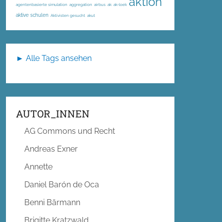
aktion
agentenbasierte simulation
aggregation
airbus
ak
ak-loek
aktive schulen
Aktivisten gesucht
akut
► Alle Tags ansehen
AUTOR_INNEN
AG Commons und Recht
Andreas Exner
Annette
Daniel Barón de Oca
Benni Bärmann
Brigitte Kratzwald