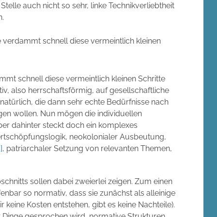
 Stelle auch nicht so sehr, linke Technikverliebtheit
n.
ie verdammt schnell diese vermeintlich kleinen
mmt schnell diese vermeintlich kleinen Schritte
v, also herrschaftsförmig, auf gesellschaftliche
 natürlich, die dann sehr echte Bedürfnisse nach
gen wollen. Nun mögen die individuellen
er dahinter steckt doch ein komplexes
ertschöpfungslogik, neokolonialer Ausbeutung,
]
,
patriarchaler
Setzung von relevanten Themen,
chnitts sollen dabei zweierlei zeigen. Zum einen
enbar so normativ, dass sie zunächst als alleinige
keine Kosten entstehen, gibt es keine Nachteile).
r Dinge gesprochen wird, normative Strukturen,