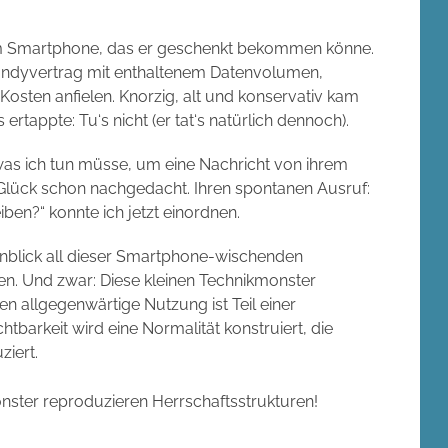
nem Smartphone, das er geschenkt bekommen könne.
Handyvertrag mit enthaltenem Datenvolumen,
sten anfielen. Knorzig, alt und konservativ kam
 ertappte: Tu‘s nicht (er tat‘s natürlich dennoch).
, was ich tun müsse, um eine Nachricht von ihrem
Glück schon nachgedacht. Ihren spontanen Ausruf:
iben?“ konnte ich jetzt einordnen.
Anblick all dieser Smartphone-wischenden
ren. Und zwar: Diese kleinen Technikmonster
n allgegenwärtige Nutzung ist Teil einer
barkeit wird eine Normalität konstruiert, die
iert.
nster reproduzieren Herrschaftsstrukturen!