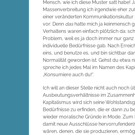
Mensch, wie ich diese Muster satt habe! 
Massenverbreitung ich irgendwie eher zufä
einer veränderten Kommunikationskultur 
vor: Denn
das
hatte mich ja keinmensch ge
Verhaltens waren einfach plötzlich da; sc
Problem, weil es ja doch immer nur ganz 
individuelle
Bedürfnisse
gab. Nach Erreich
eins, und benutze es, und bin sichtbar da
Normalität geworden ist. Gehst du etwa ni
spreche ich jedes Mal im Namen des Kapi
„Konsumiere auch du!“.
Ich will an dieser Stelle nicht auch noc
Ausbeutungsverhältnisse im Zusammenhan
Kapitalismus wird sich seine Wohlstandsg
Bedürfnisse zu erfinden, die er dann zu
wieder moralische Gründe in Mode. Zum Bei
damit neue Ausschlüsse hervorrufenden) „f
wären, denen, die sie produzieren, ermög