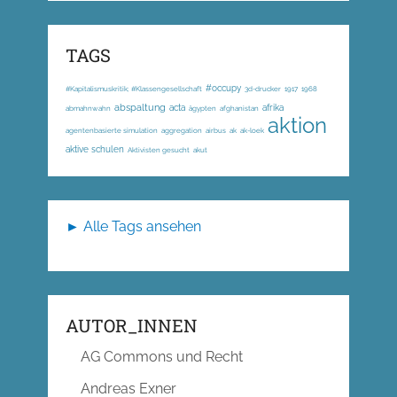
TAGS
#occupy
#Kapitalismuskritik; #Klassengesellschaft
3d-drucker
1917
1968
abspaltung
acta
afrika
abmahnwahn
ägypten
afghanistan
aktion
agentenbasierte simulation
aggregation
airbus
ak
ak-loek
aktive schulen
Aktivisten gesucht
akut
► Alle Tags ansehen
AUTOR_INNEN
AG Commons und Recht
Andreas Exner