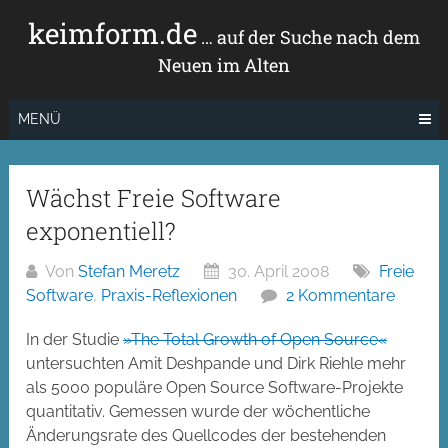
Zum
keimform.de
Inhalt
… auf der Suche nach dem
springen
Neuen im Alten
MENÜ
Wächst Freie Software
exponentiell?
Von
Stefan Meretz
30. April 2008
Freie
Software
,
Praxis-Reflexionen
2 Kommentare
In der Studie
»The Total Growth of Open Source«
untersuchten Amit Deshpande und Dirk Riehle mehr
als 5000 populäre Open Source Software-Projekte
quantitativ. Gemessen wurde der wöchentliche
Änderungsrate des Quellcodes der bestehenden