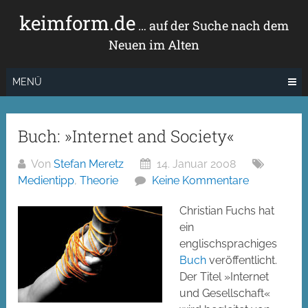
Zum
keimform.de
Inhalt
… auf der Suche nach dem
springen
Neuen im Alten
MENÜ
Buch: »Internet and Society«
Von
Stefan Meretz
14. Januar 2008
Medientipp
,
Theorie
Keine Kommentare
Christian Fuchs hat
ein
englischsprachiges
Buch
veröffentlicht.
Der Titel »Internet
und Gesellschaft«