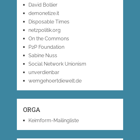
David Bollier
demonetize.it
Disposable Times
netzpolitik.org
On the Commons
P2P Foundation
Sabine Nuss
Social Network Unionism
unverdienbar
wemgehoertdiewelt.de
ORGA
Keimform-Mailingliste