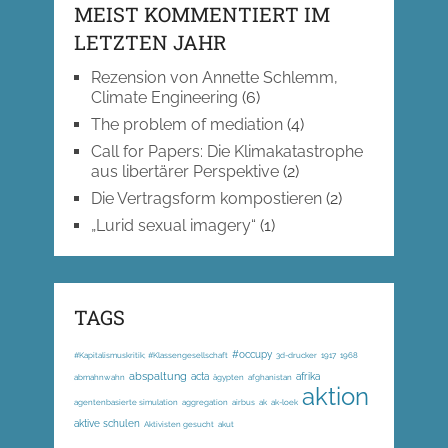
MEIST KOMMENTIERT IM
LETZTEN JAHR
Rezension von Annette Schlemm,
Climate Engineering
(6)
The problem of mediation
(4)
Call for Papers: Die Klimakatastrophe
aus libertärer Perspektive
(2)
Die Vertragsform kompostieren
(2)
„Lurid sexual imagery“
(1)
TAGS
#occupy
#Kapitalismuskritik; #Klassengesellschaft
3d-drucker
1917
1968
abspaltung
acta
afrika
abmahnwahn
ägypten
afghanistan
aktion
agentenbasierte simulation
aggregation
airbus
ak
ak-loek
aktive schulen
Aktivisten gesucht
akut