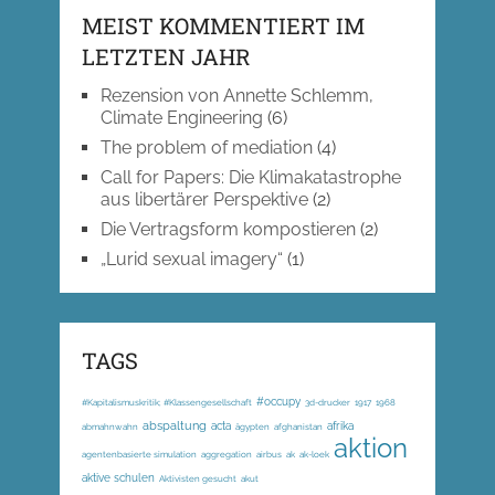
MEIST KOMMENTIERT IM
LETZTEN JAHR
Rezension von Annette Schlemm,
Climate Engineering
(6)
The problem of mediation
(4)
Call for Papers: Die Klimakatastrophe
aus libertärer Perspektive
(2)
Die Vertragsform kompostieren
(2)
„Lurid sexual imagery“
(1)
TAGS
#occupy
#Kapitalismuskritik; #Klassengesellschaft
3d-drucker
1917
1968
abspaltung
acta
afrika
abmahnwahn
ägypten
afghanistan
aktion
agentenbasierte simulation
aggregation
airbus
ak
ak-loek
aktive schulen
Aktivisten gesucht
akut