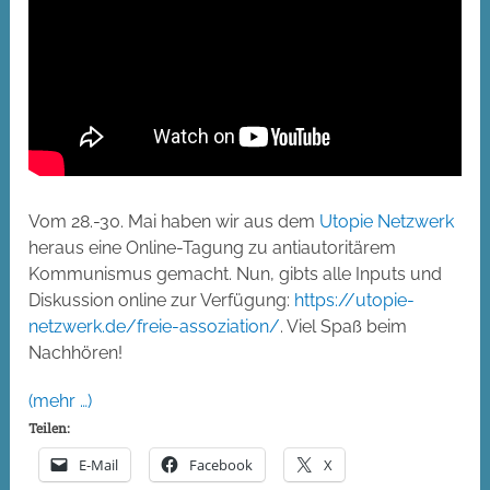
Vom 28.-30. Mai haben wir aus dem
Utopie Netzwerk
heraus eine Online-Tagung zu antiautoritärem
Kommunismus gemacht. Nun, gibts alle Inputs und
Diskussion online zur Verfügung:
https://utopie-
netzwerk.de/freie-assoziation/
. Viel Spaß beim
Nachhören!
(mehr …)
Teilen:
E-Mail
Facebook
X