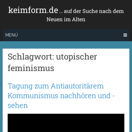
Zum
keimform.de
Inhalt
… auf der Suche nach dem
springen
Neuen im Alten
MENÜ
Schlagwort:
utopischer
feminismus
Tagung zum Antiautoritärem
Kommunismus nachhören und -
sehen
Von
Simon Sutterlütti
17. Juni 2021
Arbeit & Freiheit
,
Commons
,
Medientipp
,
Theorie
Keine Kommentare