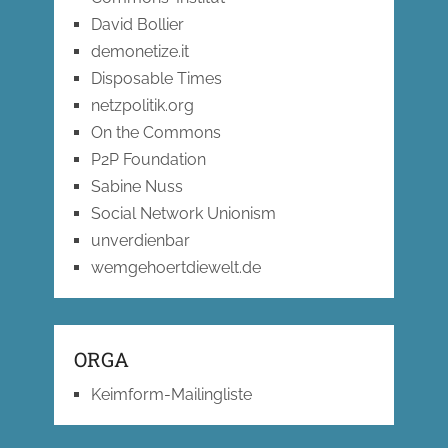
David Bollier
demonetize.it
Disposable Times
netzpolitik.org
On the Commons
P2P Foundation
Sabine Nuss
Social Network Unionism
unverdienbar
wemgehoertdiewelt.de
ORGA
Keimform-Mailingliste