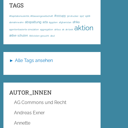
TAGS
#occupy
#Kapitalismuskritik; #Klassengesellschaft
3d-drucker
1917
1968
abspaltung
acta
afrika
abmahnwahn
ägypten
afghanistan
aktion
agentenbasierte simulation
aggregation
airbus
ak
ak-loek
aktive schulen
Aktivisten gesucht
akut
► Alle Tags ansehen
AUTOR_INNEN
AG Commons und Recht
Andreas Exner
Annette