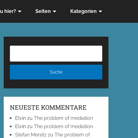
u hier?
Seiten
Kategorien
NEUESTE KOMMENTARE
Elvin
zu
The problem of mediation
Elvin
zu
The problem of mediation
Stefan Meretz
zu
The problem of