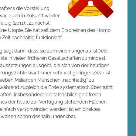
haftens die Vorstellung
ar, auch in Zukunft wieder
erzig (2011): „Zunächst
keine Utopie. Sie hat seit dem Erscheinen des Homo
eit nachhaltig funktioniert.“
g liegt darin, dass sie zum einen ungenau ist (wie
rkte in vielen früheren Gesellschaften zumindest
raussetzungen ausgeht, die sich von der heutigen
rungsdichte war früher sehr viel geringer. Zwar ist
 sieben Milliarden Menschen „nachhaltig“ zu
, während zugleich die Erde systematisch übernutzt
ften, insbesondere die tatsächlich geldfreien
hes der heute zur Verfügung stehenden Flächen
 einfach verschwinden werden, ist ein direktes
nsweisen schon deshalb undenkbar.