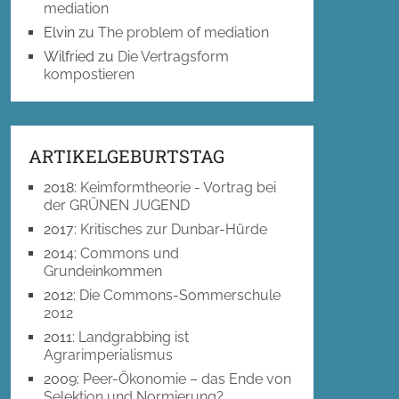
mediation
Elvin
zu
The problem of mediation
Wilfried
zu
Die Vertragsform
kompostieren
ARTIKELGEBURTSTAG
2018
:
Keimformtheorie - Vortrag bei
der GRÜNEN JUGEND
2017
:
Kritisches zur Dunbar-Hürde
2014
:
Commons und
Grundeinkommen
2012
:
Die Commons-Sommerschule
2012
2011
:
Landgrabbing ist
Agrarimperialismus
2009
:
Peer-Ökonomie – das Ende von
Selektion und Normierung?