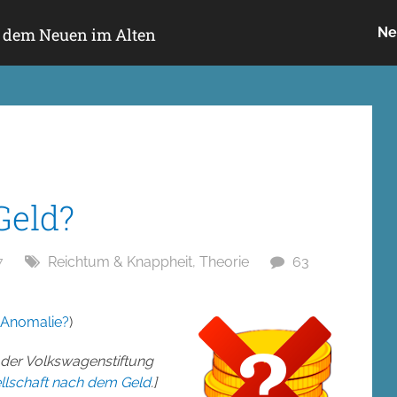
h dem Neuen im Alten
Ne
Geld?
7
Reichtum & Knappheit
,
Theorie
63
e Anomalie?
)
 der Volkswagenstiftung
llschaft nach dem Geld
.]