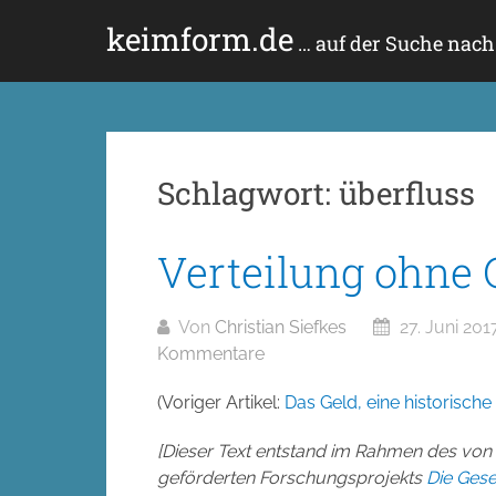
Zum
keimform.de
Inhalt
… auf der Suche nac
springen
Schlagwort:
überfluss
Verteilung ohne 
Von
Christian Siefkes
27. Juni 201
Kommentare
(Voriger Artikel:
Das Geld, eine historisch
[Dieser Text entstand im Rahmen des von
geförderten Forschungsprojekts
Die Gese