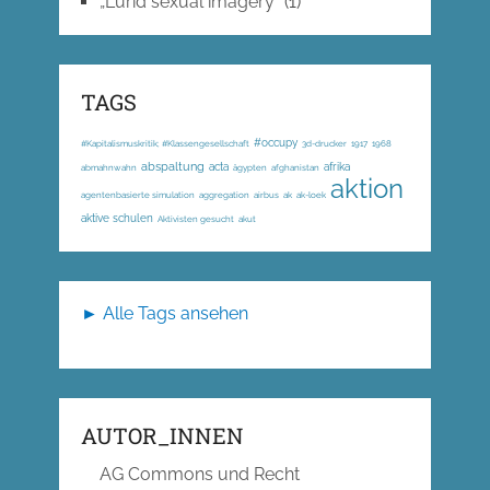
„Lurid sexual imagery“
(1)
TAGS
#occupy
#Kapitalismuskritik; #Klassengesellschaft
3d-drucker
1917
1968
abspaltung
acta
afrika
abmahnwahn
ägypten
afghanistan
aktion
agentenbasierte simulation
aggregation
airbus
ak
ak-loek
aktive schulen
Aktivisten gesucht
akut
► Alle Tags ansehen
AUTOR_INNEN
AG Commons und Recht