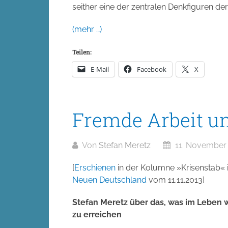
seither eine der zentralen Denkfiguren de
(mehr …)
Teilen:
E-Mail
Facebook
X
Fremde Arbeit un
Von
Stefan Meretz
11. November
[
Erschienen
in der Kolumne »Krisenstab«
Neuen Deutschland
vom 11.11.2013]
Stefan Meretz über das, was im Leben wi
zu erreichen