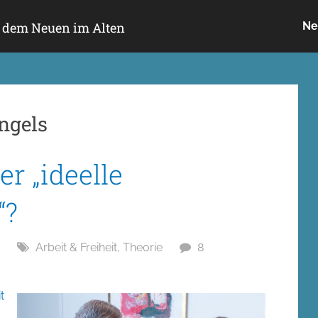
h dem Neuen im Alten
Ne
engels
r „ideelle
“?
Arbeit & Freiheit
,
Theorie
8
t