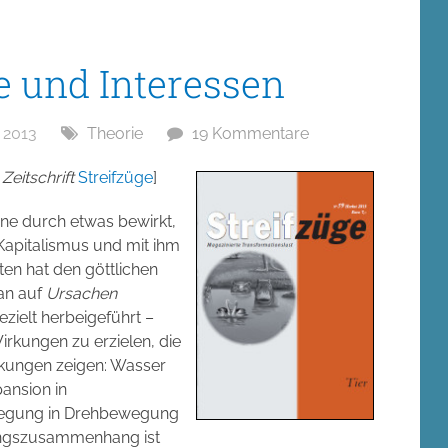
 und Interessen
 2013
Theorie
19 Kommentare
Zeitschrift
Streifzüge
]
ne durch etwas bewirkt,
Kapitalismus und mit ihm
en hat den göttlichen
an auf
Ursachen
ezielt herbeigeführt –
rkungen zu erzielen, die
kungen zeigen: Wasser
ansion in
gung in Drehbewegung
ungszusammenhang ist