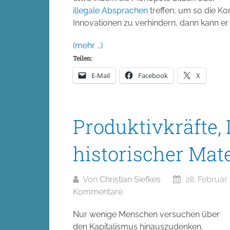
illegale Absprachen
treffen, um so die K
Innovationen zu verhindern, dann kann er 
(mehr …)
Teilen:
E-Mail
Facebook
X
Produktivkräfte,
historischer Mat
Von
Christian Siefkes
28. Februar
Kommentare
Nur wenige Menschen versuchen über
den Kapitalismus hinauszudenken.