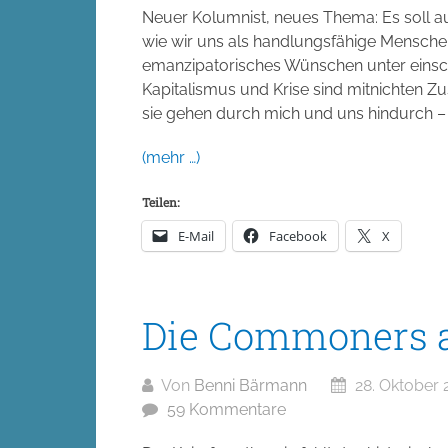
Neuer Kolumnist, neues Thema: Es soll au
wie wir uns als handlungsfähige Mensche
emanzipatorisches Wünschen unter eins
Kapitalismus und Krise sind mitnichten Z
sie gehen durch mich und uns hindurch –
(mehr …)
Teilen:
E-Mail
Facebook
X
Die Commoners a
Von
Benni Bärmann
28. Oktober 
59 Kommentare