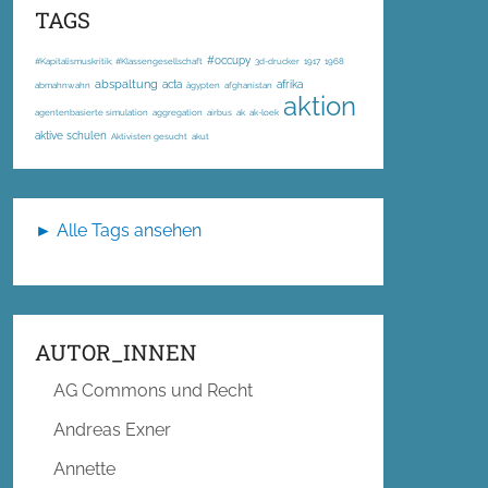
TAGS
#occupy
#Kapitalismuskritik; #Klassengesellschaft
3d-drucker
1917
1968
abspaltung
acta
afrika
abmahnwahn
ägypten
afghanistan
aktion
agentenbasierte simulation
aggregation
airbus
ak
ak-loek
aktive schulen
Aktivisten gesucht
akut
► Alle Tags ansehen
AUTOR_INNEN
AG Commons und Recht
Andreas Exner
Annette