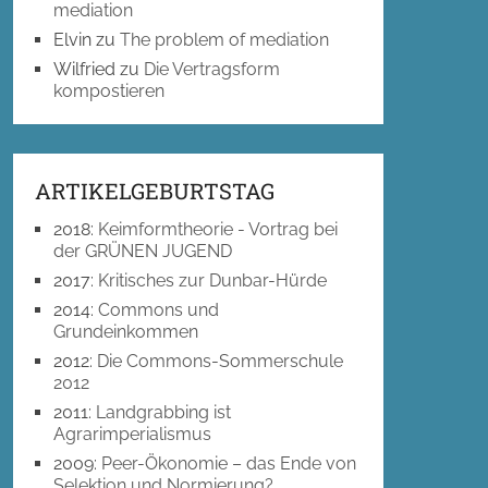
mediation
Elvin
zu
The problem of mediation
Wilfried
zu
Die Vertragsform
kompostieren
ARTIKELGEBURTSTAG
2018
:
Keimformtheorie - Vortrag bei
der GRÜNEN JUGEND
2017
:
Kritisches zur Dunbar-Hürde
2014
:
Commons und
Grundeinkommen
2012
:
Die Commons-Sommerschule
2012
2011
:
Landgrabbing ist
Agrarimperialismus
2009
:
Peer-Ökonomie – das Ende von
Selektion und Normierung?