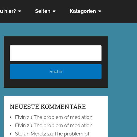
u hier?
Seiten
Kategorien
NEUESTE KOMMENTARE
Elvin
zu
The problem of mediation
Elvin
zu
The problem of mediation
Stefan Meretz
zu
The problem of