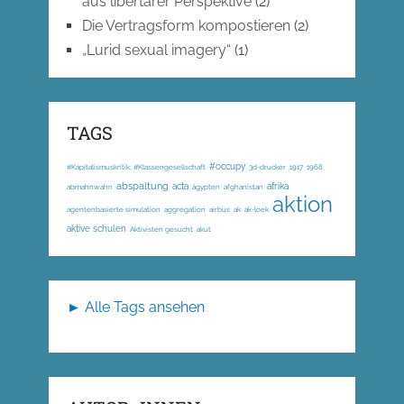
aus libertärer Perspektive
(2)
Die Vertragsform kompostieren
(2)
„Lurid sexual imagery“
(1)
TAGS
#occupy
#Kapitalismuskritik; #Klassengesellschaft
3d-drucker
1917
1968
abspaltung
acta
afrika
abmahnwahn
ägypten
afghanistan
aktion
agentenbasierte simulation
aggregation
airbus
ak
ak-loek
aktive schulen
Aktivisten gesucht
akut
► Alle Tags ansehen