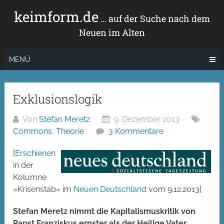
Zum
keimform.de
Inhalt
… auf der Suche nach dem
springen
Neuen im Alten
MENÜ
Exklusionslogik
Von
Stefan Meretz
9. Dezember 2013
Commons
,
Theorie
3 Kommentare
[
Erschienen
in der
Kolumne
»Krisenstab« im
Neuen Deutschland
vom 9.12.2013]
Stefan Meretz nimmt die Kapitalismuskritik von
Papst Franziskus ernster als der Heilige Vater