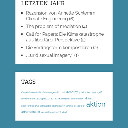
LETZTEN JAHR
Rezension von Annette Schlemm,
Climate Engineering
(6)
The problem of mediation
(4)
Call for Papers: Die Klimakatastrophe
aus libertärer Perspektive
(2)
Die Vertragsform kompostieren
(2)
„Lurid sexual imagery“
(1)
TAGS
#occupy
#Kapitalismuskritik; #Klassengesellschaft
3d-drucker
1917
1968
abspaltung
acta
afrika
abmahnwahn
ägypten
afghanistan
aktion
agentenbasierte simulation
aggregation
airbus
ak
ak-loek
aktive schulen
Aktivisten gesucht
akut