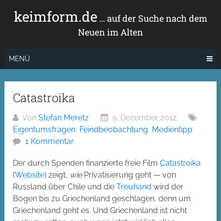
Zum
keimform.de
Inhalt
… auf der Suche nach dem
springen
Neuen im Alten
MENÜ
Catastroika
Von
Stefan Meretz
9. Dezember 2012
Eigentumsfragen
,
Feindbeobachtung
,
Medientipp
1 Kommentar
Der durch Spenden finanzierte freie Film
Catastroika
(
Website
) zeigt,
wie
Privatisierung geht — von
Russland über Chile und die
Treuhand
wird der
Bogen bis zu Griechenland geschlagen, denn um
Griechenland geht es. Und Griechenland ist nicht