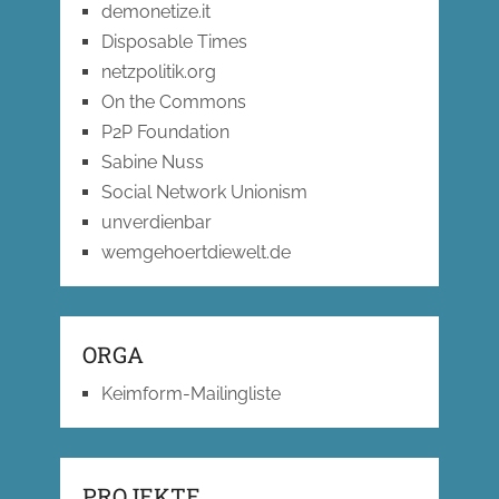
demonetize.it
Disposable Times
netzpolitik.org
On the Commons
P2P Foundation
Sabine Nuss
Social Network Unionism
unverdienbar
wemgehoertdiewelt.de
ORGA
Keimform-Mailingliste
PROJEKTE