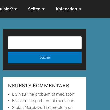
u hier?
Seiten
Kategorien
NEUESTE KOMMENTARE
Elvin
zu
The problem of mediation
Elvin
zu
The problem of mediation
Stefan Meretz
zu
The problem of