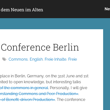
h dem Neuen im Alten
Ne
Conference Berlin
Commons
,
English
,
Freie Inhalte
,
Freie
 place in Berlin, Germany, on the 31st June and 1st
mited to open knowledge, but interesting talks
s of the commons in general
. Personally, I will give
rstanding Commons and Peer Production«
.
of Benefit-driven Production«
. The conference