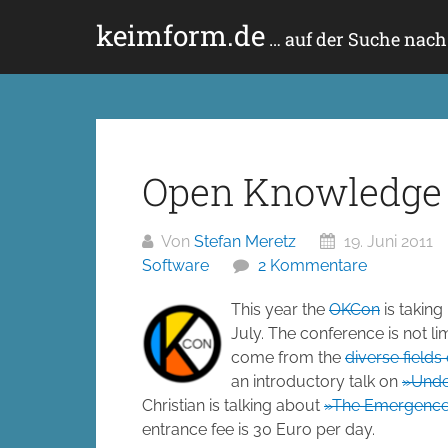
Zum
keimform.de
Inhalt
… auf der Suche nac
springen
Open Knowledge 
Von
Stefan Meretz
19. Juni 2011
Software
2 Kommentare
This year the
OKCon
is taking
July. The conference is not li
come from the
diverse field
an introductory talk on
»Unde
Christian is talking about
»The Emergence 
entrance fee is 30 Euro per day.