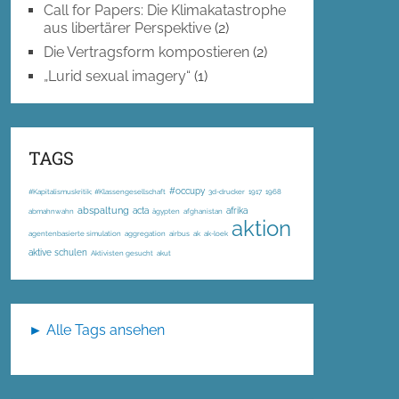
Call for Papers: Die Klimakatastrophe
aus libertärer Perspektive
(2)
Die Vertragsform kompostieren
(2)
„Lurid sexual imagery“
(1)
TAGS
#occupy
#Kapitalismuskritik; #Klassengesellschaft
3d-drucker
1917
1968
abspaltung
acta
afrika
abmahnwahn
ägypten
afghanistan
aktion
agentenbasierte simulation
aggregation
airbus
ak
ak-loek
aktive schulen
Aktivisten gesucht
akut
► Alle Tags ansehen