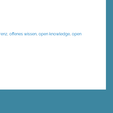
renz
,
offenes wissen
,
open knowledge
,
open