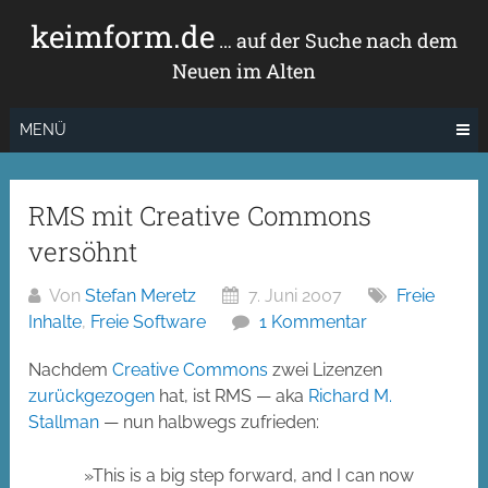
Zum
keimform.de
Inhalt
… auf der Suche nach dem
springen
Neuen im Alten
MENÜ
RMS mit Creative Commons
versöhnt
Von
Stefan Meretz
7. Juni 2007
Freie
Inhalte
,
Freie Software
1 Kommentar
Nachdem
Creative Commons
zwei Lizenzen
zurückgezogen
hat, ist RMS — aka
Richard M.
Stallman
— nun halbwegs zufrieden:
»This is a big step forward, and I can now