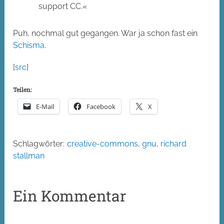
support CC.«
Puh, nochmal gut gegangen. War ja schon fast ein
Schisma
.
[
src
]
Teilen:
E-Mail
Facebook
X
Schlagwörter:
creative-commons
,
gnu
,
richard
stallman
Ein Kommentar