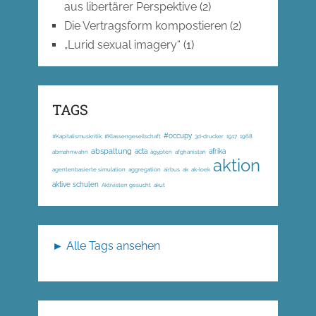
aus libertärer Perspektive
(2)
Die Vertragsform kompostieren
(2)
„Lurid sexual imagery“
(1)
TAGS
#occupy
#Kapitalismuskritik; #Klassengesellschaft
3d-drucker
1917
1968
abspaltung
acta
afrika
abmahnwahn
ägypten
afghanistan
aktion
agentenbasierte simulation
aggregation
airbus
ak
ak-loek
aktive schulen
Aktivisten gesucht
akut
► Alle Tags ansehen