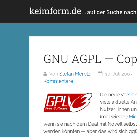
Zum
keimform.de
Inhalt
… auf der Suche nac
springen
GNU AGPL — Copyl
Von
Stefan Meretz
10. Juli 2007
Kommentare
Die neue
Version
viele aktuelle A
Nutzer_innen un
(mal wieder)
Mic
wenn sie nach dem Deal mit Novell selbst
werden könnten — aber das wird sich ggf. 