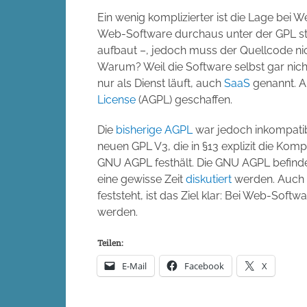
Ein wenig komplizierter ist die Lage be
Web-Software durchaus unter der GPL ste
aufbaut –, jedoch muss der Quellcode ni
Warum? Weil die Software selbst gar nicht
nur als Dienst läuft, auch
SaaS
genannt. A
License
(AGPL) geschaffen.
Die
bisherige AGPL
war jedoch inkompatibe
neuen GPL V3, die in §13 explizit die Ko
GNU AGPL festhält. Die GNU AGPL befind
eine gewisse Zeit
diskutiert
werden. Auch 
feststeht, ist das Ziel klar: Bei Web-So
werden.
Teilen:
E-Mail
Facebook
X