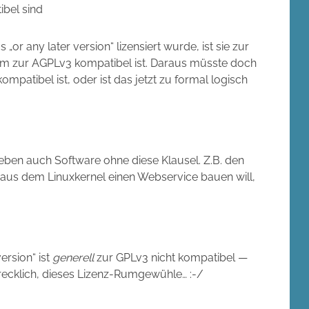
ibel sind
r any later version“ lizensiert wurde, ist sie zur
um zur AGPLv3 kompatibel ist. Daraus müsste doch
mpatibel ist, oder ist das jetzt zu formal logisch
s eben auch Software ohne diese Klausel. Z.B. den
ch aus dem Linuxkernel einen Webservice bauen will,
ersion“ ist
generell
zur GPLv3 nicht kompatibel —
recklich, dieses Lizenz-Rumgewühle… :-/