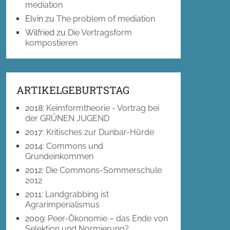
mediation
Elvin
zu
The problem of mediation
Wilfried
zu
Die Vertragsform
kompostieren
ARTIKELGEBURTSTAG
2018
:
Keimformtheorie - Vortrag bei
der GRÜNEN JUGEND
2017
:
Kritisches zur Dunbar-Hürde
2014
:
Commons und
Grundeinkommen
2012
:
Die Commons-Sommerschule
2012
2011
:
Landgrabbing ist
Agrarimperialismus
2009
:
Peer-Ökonomie – das Ende von
Selektion und Normierung?