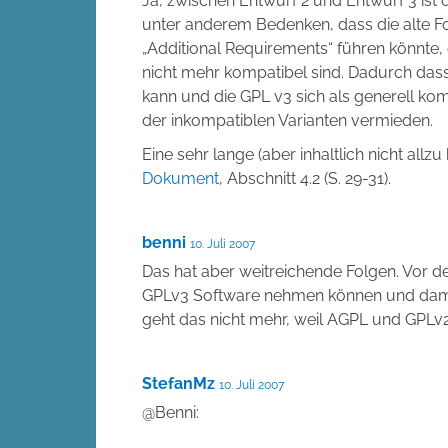
Ja, zwischen Entwurf 2 und Entwurf 3 ist
unter anderem Bedenken, dass die alte Fo
„Additional Requirements“ führen könnte,
nicht mehr kompatibel sind. Dadurch dass
kann und die GPL v3 sich als generell kom
der inkompatiblen Varianten vermieden.
Eine sehr lange (aber inhaltlich nicht allz
Dokument
, Abschnitt 4.2 (S. 29-31).
benni
10. Juli 2007
Das hat aber weitreichende Folgen. Vor 
GPLv3 Software nehmen können und damit
geht das nicht mehr, weil AGPL und GPLv2 
StefanMz
10. Juli 2007
@Benni: