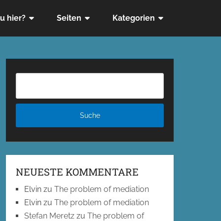
u hier?
Seiten
Kategorien
NEUESTE KOMMENTARE
Elvin
zu
The problem of mediation
Elvin
zu
The problem of mediation
Stefan Meretz
zu
The problem of