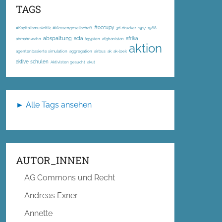
TAGS
#occupy
#Kapitalismuskritik; #Klassengesellschaft
3d-drucker
1917
1968
abspaltung
acta
afrika
abmahnwahn
ägypten
afghanistan
aktion
agentenbasierte simulation
aggregation
airbus
ak
ak-loek
aktive schulen
Aktivisten gesucht
akut
► Alle Tags ansehen
AUTOR_INNEN
AG Commons und Recht
Andreas Exner
Annette