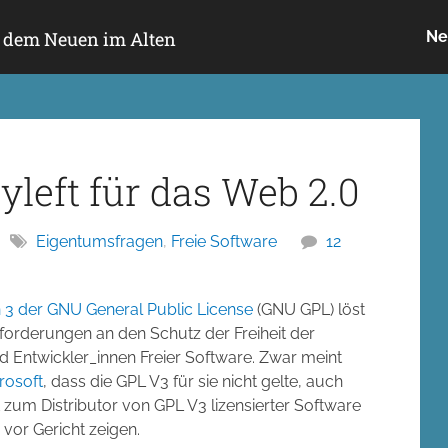
h dem Neuen im Alten
Ne
eft für das Web 2.0
Eigentumsfragen
,
Freie Software
12
 3 der GNU General Public License
(GNU GPL) löst
nforderungen an den Schutz der Freiheit der
d Entwickler_innen Freier Software. Zwar meint
rosoft
, dass die GPL V3 für sie nicht gelte, auch
 zum Distributor von GPL V3 lizensierter Software
vor Gericht zeigen.