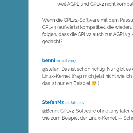
weil AGPL und GPLv2 nicht kompat
Wenn die GPLv2-Software mit dem Passus „o
GPLv3 (aufwärts) kompatibel, die wieder
folgen, dass die GPLv2 auch zur AGPLv3 ko
gedacht?
benni
10. Juli 2007
@stefan: Das ist schon richtig. Nur gibt e
Linux-Kernel. (frag mich jetzt nicht wie i
das ist nur ein Beispiel
)
StefanMz
10. Juli 2007
@Benni: GPLv2-Software ohne „any later v
wie zum Beispiel der Linux-Kernel. — Sch