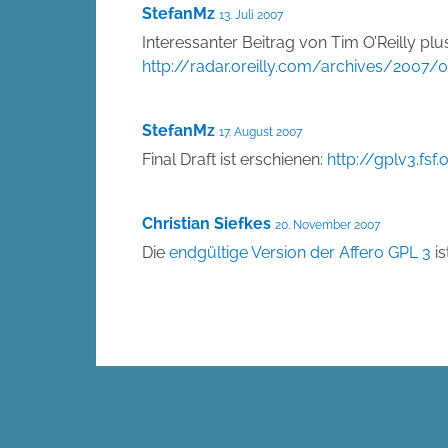
StefanMz
13. Juli 2007
Interessanter Beitrag von Tim O’Reilly plu
http://radar.oreilly.com/archives/2007/
StefanMz
17. August 2007
Final Draft ist erschienen:
http://gplv3.fsf
Christian Siefkes
20. November 2007
Die
endgültige Version der Affero GPL 3
is