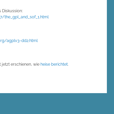
s Diskussion:
07/the_gpl_and_sof_1.html
.org/agplv3-dd2.html
t jetzt erschienen, wie
heise berichtet
.