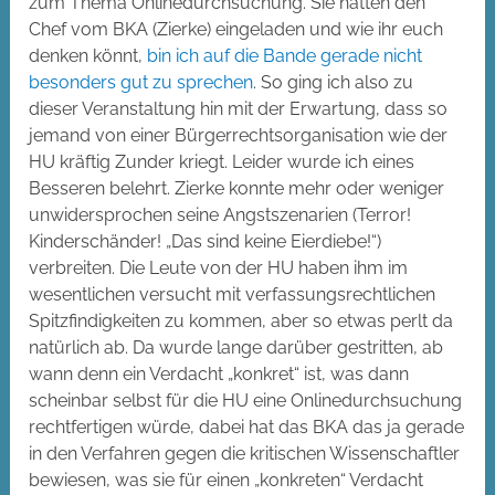
zum Thema Onlinedurchsuchung. Sie hatten den
Chef vom BKA (Zierke) eingeladen und wie ihr euch
denken könnt,
bin ich auf die Bande gerade nicht
besonders gut zu sprechen
. So ging ich also zu
dieser Veranstaltung hin mit der Erwartung, dass so
jemand von einer Bürgerrechtsorganisation wie der
HU kräftig Zunder kriegt. Leider wurde ich eines
Besseren belehrt. Zierke konnte mehr oder weniger
unwidersprochen seine Angstszenarien (Terror!
Kinderschänder! „Das sind keine Eierdiebe!“)
verbreiten. Die Leute von der HU haben ihm im
wesentlichen versucht mit verfassungsrechtlichen
Spitzfindigkeiten zu kommen, aber so etwas perlt da
natürlich ab. Da wurde lange darüber gestritten, ab
wann denn ein Verdacht „konkret“ ist, was dann
scheinbar selbst für die HU eine Onlinedurchsuchung
rechtfertigen würde, dabei hat das BKA das ja gerade
in den Verfahren gegen die kritischen Wissenschaftler
bewiesen, was sie für einen „konkreten“ Verdacht