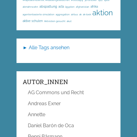
#Kapitalismuskritik; #Klassengesellschaft
3d-drucker
1917
1968
abspaltung
acta
afrika
abmahnwahn
ägypten
afghanistan
aktion
agentenbasierte simulation
aggregation
airbus
ak
ak-loek
aktive schulen
Aktivisten gesucht
akut
► Alle Tags ansehen
AUTOR_INNEN
AG Commons und Recht
Andreas Exner
Annette
Daniel Barón de Oca
Benni Bärmann