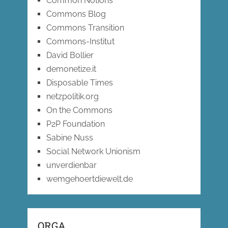
Common Notions
Commons Blog
Commons Transition
Commons-Institut
David Bollier
demonetize.it
Disposable Times
netzpolitik.org
On the Commons
P2P Foundation
Sabine Nuss
Social Network Unionism
unverdienbar
wemgehoertdiewelt.de
ORGA