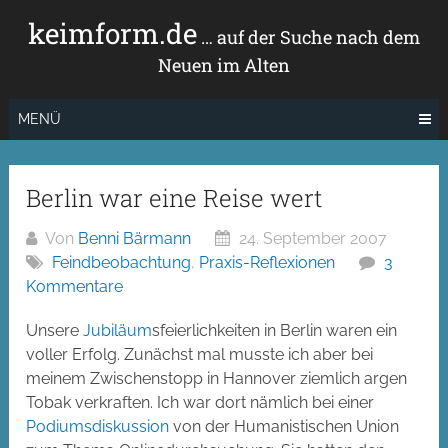
Zum
keimform.de
Inhalt
… auf der Suche nach dem
springen
Neuen im Alten
MENÜ
Berlin war eine Reise wert
Von
Benni Bärmann
24. September 2007
Feindbeobachtung
,
Praxis-Reflexionen
3
Kommentare
Unsere
Jubiläum
sfeierlichkeiten in Berlin waren ein
voller Erfolg. Zunächst mal musste ich aber bei
meinem Zwischenstopp in Hannover ziemlich argen
Tobak verkraften. Ich war dort nämlich bei einer
Podiumsdiskussion
von der Humanistischen Union