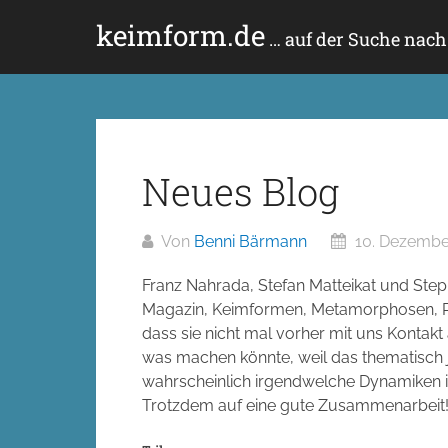
Zum
keimform.de
Inhalt
… auf der Suche nac
springen
Neues Blog
Von
Benni Bärmann
10. Dezembe
Franz Nahrada, Stefan Matteikat und Step
Magazin, Keimformen, Metamorphosen, Per
dass sie nicht mal vorher mit uns Kont
was machen könnte, weil das thematisch ja
wahrscheinlich irgendwelche Dynamiken in
Trotzdem auf eine gute Zusammenarbeit