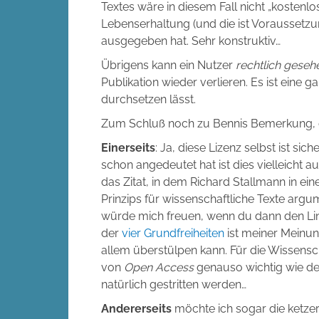
Textes wäre in diesem Fall nicht „kostenlo
Lebenserhaltung (und die ist Voraussetzu
ausgegeben hat. Sehr konstruktiv…
Übrigens kann ein Nutzer
rechtlich geseh
Publikation wieder verlieren. Es ist eine 
durchsetzen lässt.
Zum Schluß noch zu Bennis Bemerkung, da
Einerseits
: Ja, diese Lizenz selbst ist sich
schon angedeutet hat ist dies vielleicht au
das Zitat, in dem Richard Stallmann in ei
Prinzips für wissenschaftliche Texte arg
würde mich freuen, wenn du dann den Link
der
vier Grundfreiheiten
ist meiner Meinung
allem überstülpen kann. Für die Wissensc
von
Open Access
genauso wichtig wie d
natürlich gestritten werden…
Andererseits
möchte ich sogar die ketz