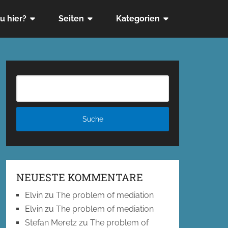
u hier?
Seiten
Kategorien
NEUESTE KOMMENTARE
Elvin
zu
The problem of mediation
Elvin
zu
The problem of mediation
Stefan Meretz
zu
The problem of