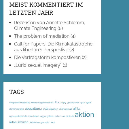
MEIST KOMMENTIERT IM
LETZTEN JAHR
Rezension von Annette Schlemm,
Climate Engineering
(6)
The problem of mediation
(4)
Call for Papers: Die Klimakatastrophe
aus libertärer Perspektive
(2)
Die Vertragsform kompostieren
(2)
„Lurid sexual imagery“
(1)
TAGS
#occupy
#Kapitalismuskritik; #Klassengesellschaft
3d-drucker
1917
1968
abspaltung
acta
afrika
abmahnwahn
ägypten
afghanistan
aktion
agentenbasierte simulation
aggregation
airbus
ak
ak-loek
aktive schulen
Aktivisten gesucht
akut