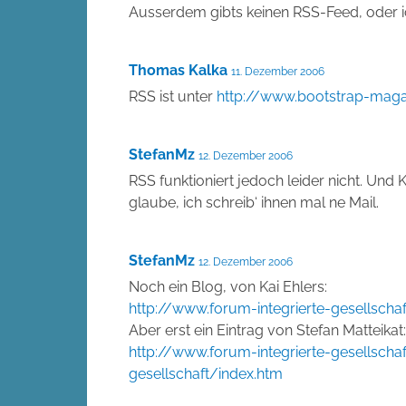
Ausserdem gibts keinen RSS-Feed, oder ic
Thomas Kalka
11. Dezember 2006
RSS ist unter
http://www.bootstrap-maga
StefanMz
12. Dezember 2006
RSS funktioniert jedoch leider nicht. Un
glaube, ich schreib‘ ihnen mal ne Mail.
StefanMz
12. Dezember 2006
Noch ein Blog, von Kai Ehlers:
http://www.forum-integrierte-gesellschaf
Aber erst ein Eintrag von Stefan Matteikat:
http://www.forum-integrierte-gesellscha
gesellschaft/index.htm