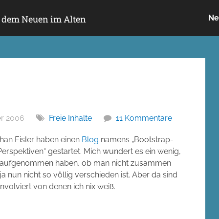
h dem Neuen im Alten
Ne
r 2006
Freie Inhalte
11 Kommentare
han Eisler haben einen
Blog
namens „Bootstrap-
spektiven“ gestartet. Mich wundert es ein wenig,
akt aufgenommen haben, ob man nicht zusammen
 nun nicht so völlig verschieden ist. Aber da sind
volviert von denen ich nix weiß.
!