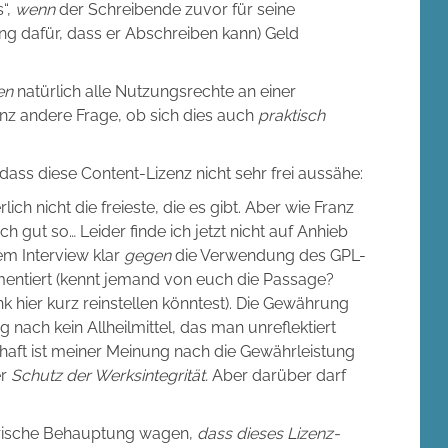
s“,
wenn
der Schreibende zuvor für seine
ng dafür, dass er Abschreiben kann) Geld
en
natürlich alle Nutzungsrechte an einer
ganz andere Frage, ob sich dies auch
praktisch
ss diese Content-Lizenz nicht sehr frei aussähe:
erlich nicht die freieste, die es gibt. Aber wie Franz
ch gut so… Leider finde ich jetzt nicht auf Anhieb
nem Interview klar
gegen
die Verwendung des GPL-
umentiert (kennt jemand von euch die Passage?
 hier kurz reinstellen könntest). Die Gewährung
 nach kein Allheilmittel, das man unreflektiert
haft ist meiner Meinung nach die Gewährleistung
er
Schutz der Werksintegrität.
Aber darüber darf
erische Behauptung wagen,
dass dieses Lizenz-