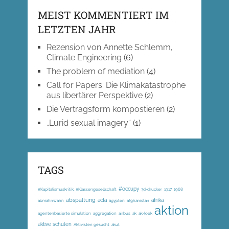
MEIST KOMMENTIERT IM
LETZTEN JAHR
Rezension von Annette Schlemm,
Climate Engineering
(6)
The problem of mediation
(4)
Call for Papers: Die Klimakatastrophe
aus libertärer Perspektive
(2)
Die Vertragsform kompostieren
(2)
„Lurid sexual imagery“
(1)
TAGS
#occupy
#Kapitalismuskritik; #Klassengesellschaft
3d-drucker
1917
1968
abspaltung
acta
afrika
abmahnwahn
ägypten
afghanistan
aktion
agentenbasierte simulation
aggregation
airbus
ak
ak-loek
aktive schulen
Aktivisten gesucht
akut