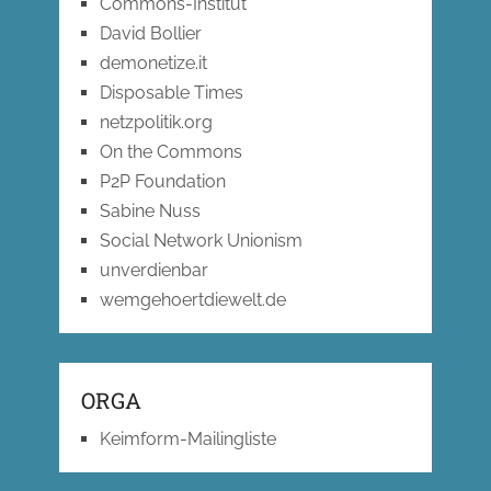
Commons-Institut
David Bollier
demonetize.it
Disposable Times
netzpolitik.org
On the Commons
P2P Foundation
Sabine Nuss
Social Network Unionism
unverdienbar
wemgehoertdiewelt.de
ORGA
Keimform-Mailingliste