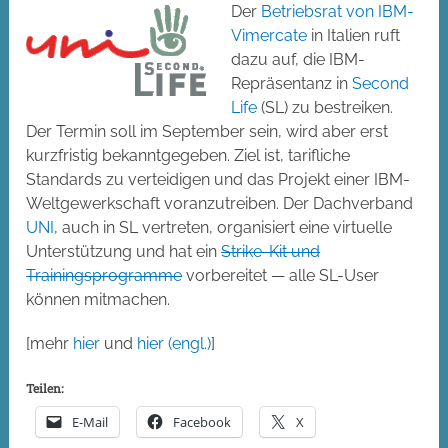
Der
Betriebsrat von IBM-
Vimercate
in Italien ruft
dazu auf, die IBM-
Repräsentanz in
Second
Life
(SL) zu bestreiken.
Der Termin soll im September sein, wird aber erst
kurzfristig bekanntgegeben. Ziel ist, tarifliche
Standards zu verteidigen und das Projekt einer IBM-
Weltgewerkschaft voranzutreiben. Der Dachverband
UNI
, auch in SL vertreten, organisiert eine virtuelle
Unterstützung und hat ein
Strike-Kit und
Trainingsprogramme
vorbereitet — alle SL-User
können mitmachen.
[mehr
hier
und
hier (engl.)
]
Teilen:
E-Mail
Facebook
X