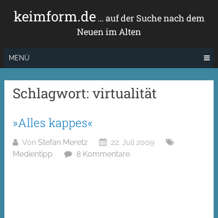
Zum
keimform.de
Inhalt
… auf der Suche nach dem
springen
Neuen im Alten
MENÜ
Schlagwort:
virtualität
»Alles kappes«
Von
Stefan Meretz
22. Juli 2009
Medientipp
8 Kommentare