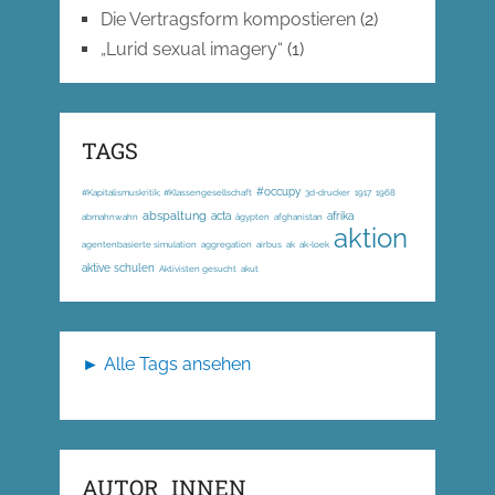
Die Vertragsform kompostieren
(2)
„Lurid sexual imagery“
(1)
TAGS
#occupy
#Kapitalismuskritik; #Klassengesellschaft
3d-drucker
1917
1968
abspaltung
acta
afrika
abmahnwahn
ägypten
afghanistan
aktion
agentenbasierte simulation
aggregation
airbus
ak
ak-loek
aktive schulen
Aktivisten gesucht
akut
► Alle Tags ansehen
AUTOR_INNEN