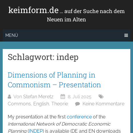
Zum
keimform.de
Inhalt
… auf der Suche nach dem
springen
Neuen im Alten
MENÜ
Schlagwort:
indep
Dimensions of Planning in
Commonism – Presentation
Von
Stefan Meretz
8. Juli 2025
Commons
,
English
,
Theorie
Keine Kommentare
My presentation at the first
conference
of the
International Network of Democratic Economic
Planning
(
INDEP
) is available (DE and EN downloads