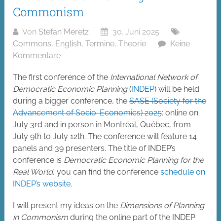
Commonism
Von
Stefan Meretz
30. Juni 2025
Commons
,
English
,
Termine
,
Theorie
Keine
Kommentare
The first conference of the
International Network of
Democratic Economic Planning
(
INDEP
) will be held
during a bigger conference, the
SASE (Society for the
Advancement of Socio-Economics) 2025
: online on
July 3rd and in person in Montréal, Québec, from
July 9th to July 12th. The conference will feature 14
panels and 39 presenters. The title of INDEP’s
conference is
Democratic Economic Planning for the
Real World
, you can find the conference
schedule on
INDEP’s website
.
I will present my ideas on the
Dimensions of Planning
in Commonism
during the online part of the INDEP