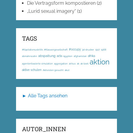
Die Vertragsform kompostieren
(2)
„Lurid sexual imagery“
(1)
TAGS
#occupy
#Kapitalismuskritik; #Klassengesellschaft
3d-drucker
1917
1968
abspaltung
acta
afrika
abmahnwahn
ägypten
afghanistan
aktion
agentenbasierte simulation
aggregation
airbus
ak
ak-loek
aktive schulen
Aktivisten gesucht
akut
► Alle Tags ansehen
AUTOR_INNEN