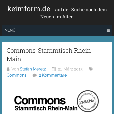
Zum
keimform.de
Inhalt
… auf der Suche nach dem
springen
Neuen im Alten
MENÜ
Commons-Stammtisch Rhein-
Main
Von
Stefan Meretz
21. März 2013
Commons
2 Kommentare