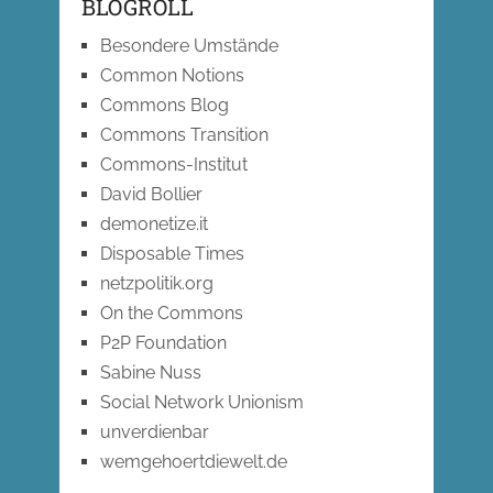
BLOGROLL
Besondere Umstände
Common Notions
Commons Blog
Commons Transition
Commons-Institut
David Bollier
demonetize.it
Disposable Times
netzpolitik.org
On the Commons
P2P Foundation
Sabine Nuss
Social Network Unionism
unverdienbar
wemgehoertdiewelt.de