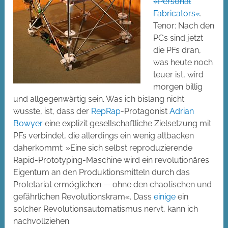
»Personal
Fabricators«
.
Tenor: Nach den
PCs sind jetzt
die PFs dran,
was heute noch
teuer ist, wird
morgen billig
und allgegenwärtig sein. Was ich bislang nicht
wusste, ist, dass der
RepRap
-Protagonist
Adrian
Bowyer
eine explizit gesellschaftliche Zielsetzung mit
PFs verbindet, die allerdings ein wenig altbacken
daherkommt: »Eine sich selbst reproduzierende
Rapid-Prototyping-Maschine wird ein revolutionäres
Eigentum an den Produktionsmitteln durch das
Proletariat ermöglichen — ohne den chaotischen und
gefährlichen Revolutionskram«. Dass
einige
ein
solcher Revolutionsautomatismus nervt, kann ich
nachvollziehen.