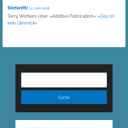
StefanMz
10. Juni 2008
Terry Wohlers über »Additive Fabrication«:
»Das ist
kein Gimmick«