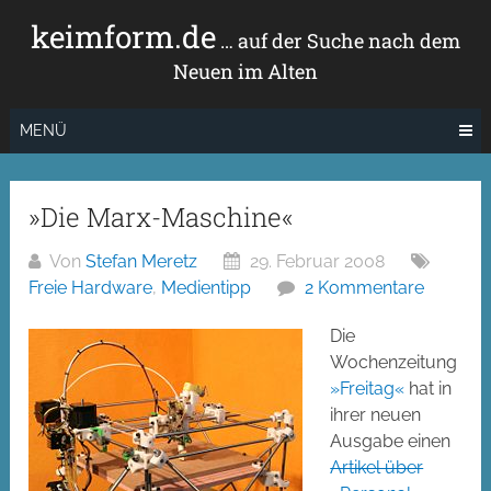
Zum
keimform.de
Inhalt
… auf der Suche nach dem
springen
Neuen im Alten
MENÜ
»Die Marx-Maschine«
Von
Stefan Meretz
29. Februar 2008
Freie Hardware
,
Medientipp
2 Kommentare
Die
Wochenzeitung
»Freitag«
hat in
ihrer neuen
Ausgabe einen
Artikel über