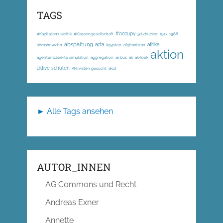
TAGS
#occupy
#Kapitalismuskritik; #Klassengesellschaft
3d-drucker
1917
1968
abspaltung
acta
afrika
abmahnwahn
ägypten
afghanistan
aktion
agentenbasierte simulation
aggregation
airbus
ak
ak-loek
aktive schulen
Aktivisten gesucht
akut
► Alle Tags ansehen
AUTOR_INNEN
AG Commons und Recht
Andreas Exner
Annette