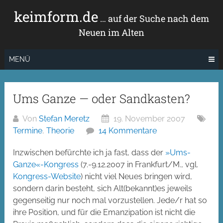
Zum
keimform.de
Inhalt
… auf der Suche nach dem
springen
Neuen im Alten
MENÜ
Ums Ganze — oder Sandkasten?
Von
Stefan Meretz
19. November 2007
Termine
,
Theorie
14 Kommentare
Inzwischen befürchte ich ja fast, dass der
»Ums-
Ganze«-Kongress
(7.-9.12.2007 in Frankfurt/M., vgl.
Kongress-Website
) nicht viel Neues bringen wird,
sondern darin besteht, sich Alt(bekannt)es jeweils
gegenseitig nur noch mal vorzustellen. Jede/r hat so
ihre Position, und für die Emanzipation ist nicht die