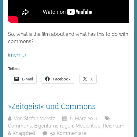
So, what is the film about and what has this to do with
commons?
(mehr …)
Teilen:
E-Mail
Facebook
X
»Zeitgeist« und Commons
Von
Stefan Meretz
6. März 2011
Commons
,
Eigentumsfragen
,
Medientipp
,
Reichtum
& Knappheit
52 Kommentare