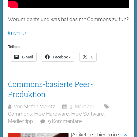
Worum geht’s und was hat das mit Commons zu tun?
(mehr …)
Teilen:
E-Mail
Facebook
X
Commons-basierte Peer-
Produktion
Von
Stefan Meretz
3. März 2011
Commons
,
Freie Hardware
,
Freie Software
,
Medientipp
9 Kommentare
[Artikel erschienen in
spw