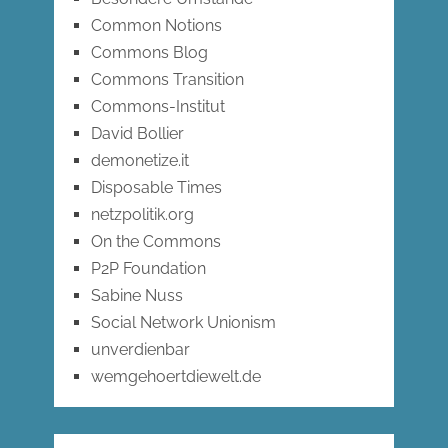
Common Notions
Commons Blog
Commons Transition
Commons-Institut
David Bollier
demonetize.it
Disposable Times
netzpolitik.org
On the Commons
P2P Foundation
Sabine Nuss
Social Network Unionism
unverdienbar
wemgehoertdiewelt.de