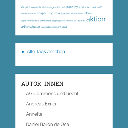
#occupy
#Kapitalismuskritik; #Klassengesellschaft
3d-drucker
1917
1968
abspaltung
acta
afrika
abmahnwahn
ägypten
afghanistan
aktion
agentenbasierte simulation
aggregation
airbus
ak
ak-loek
aktive schulen
Aktivisten gesucht
akut
► Alle Tags ansehen
AUTOR_INNEN
AG Commons und Recht
Andreas Exner
Annette
Daniel Barón de Oca