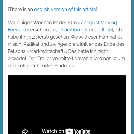
[There is an
english version of this article
]
Vor einigen Wochen ist der Film
»Zeitgeist Moving
Forward«
erschienen (
online
/
torrent
und
offline
), ich
habe ihn jetzt (erst) gesehen. Wow, dieser Film hat es
in sich. Radikal und zwingend erzählt er das Ende des
Fetischs »Marktwirtschaft«. Das hatte ich nicht
erwartet. Der Trailer vermittelt davon allerdings kaum
den entsprechenden Eindruck: