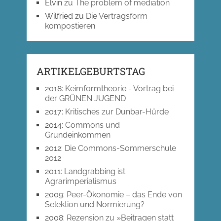
Elvin
zu
The problem of mediation
Wilfried
zu
Die Vertragsform
kompostieren
ARTIKELGEBURTSTAG
2018
:
Keimformtheorie - Vortrag bei
der GRÜNEN JUGEND
2017
:
Kritisches zur Dunbar-Hürde
2014
:
Commons und
Grundeinkommen
2012
:
Die Commons-Sommerschule
2012
2011
:
Landgrabbing ist
Agrarimperialismus
2009
:
Peer-Ökonomie – das Ende von
Selektion und Normierung?
2008
:
Rezension zu »Beitragen statt