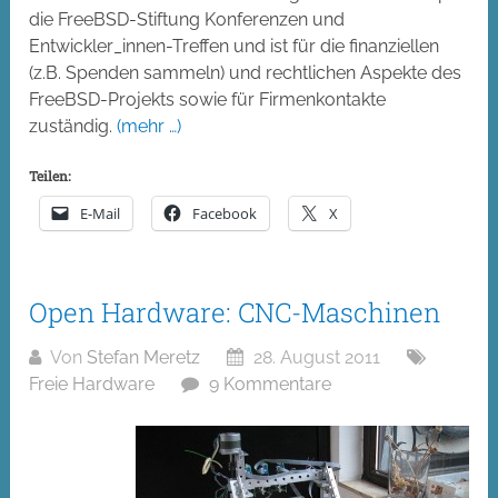
die FreeBSD-Stiftung Konferenzen und
Entwickler_innen-Treffen und ist für die finanziellen
(z.B. Spenden sammeln) und rechtlichen Aspekte des
FreeBSD-Projekts sowie für Firmenkontakte
zuständig.
(mehr …)
Teilen:
E-Mail
Facebook
X
Open Hardware: CNC-Maschinen
Von
Stefan Meretz
28. August 2011
Freie Hardware
9 Kommentare