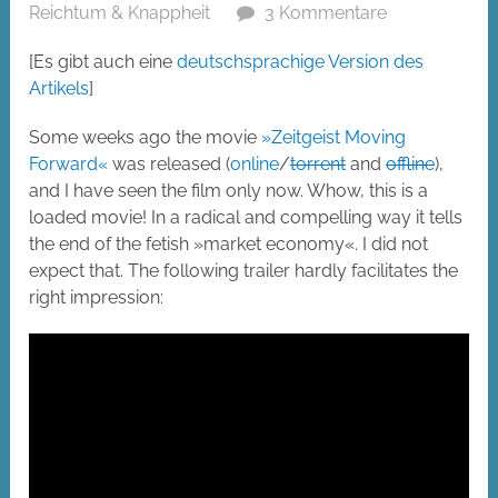
Reichtum & Knappheit
3 Kommentare
[Es gibt auch eine
deutschsprachige Version des
Artikels
]
Some weeks ago the movie
»Zeitgeist Moving
Forward«
was released (
online
/
torrent
and
offline
),
and I have seen the film only now. Whow, this is a
loaded movie! In a radical and compelling way it tells
the end of the fetish »market economy«. I did not
expect that. The following trailer hardly facilitates the
right impression: