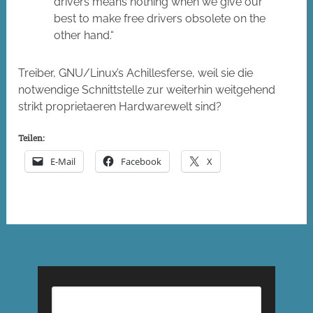
drivers means nothing when we give our
best to make free drivers obsolete on the
other hand.“
Treiber, GNU/Linux’s Achillesferse, weil sie die
notwendige Schnittstelle zur weiterhin weitgehend
strikt proprietaeren Hardwarewelt sind?
Teilen:
E-Mail
Facebook
X