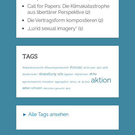
Call for Papers: Die Klimakatastrophe
aus libertärer Perspektive
(2)
Die Vertragsform kompostieren
(2)
„Lurid sexual imagery“
(1)
TAGS
#occupy
#Kapitalismuskritik; #Klassengesellschaft
3d-drucker
1917
1968
abspaltung
acta
afrika
abmahnwahn
ägypten
afghanistan
aktion
agentenbasierte simulation
aggregation
airbus
ak
ak-loek
aktive schulen
Aktivisten gesucht
akut
► Alle Tags ansehen