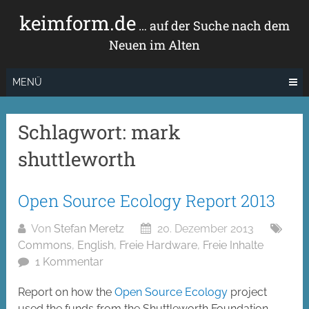
Zum
keimform.de
Inhalt
… auf der Suche nach dem
springen
Neuen im Alten
MENÜ
Schlagwort:
mark
shuttleworth
Open Source Ecology Report 2013
Von
Stefan Meretz
20. Dezember 2013
Commons
,
English
,
Freie Hardware
,
Freie Inhalte
1 Kommentar
Report on how the
Open Source Ecology
project
used the funds from the Shuttleworth Foundation.