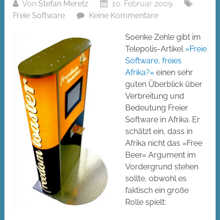
Von
Stefan Meretz
10. Februar 2009
Freie Software
Keine Kommentare
Soenke Zehle gibt im
Telepolis-Artikel
»Freie
Software, freies
Afrika?«
einen sehr
guten Überblick über
Verbreitung und
Bedeutung Freier
Software in Afrika. Er
schätzt ein, dass in
Afrika nicht das »Free
Beer« Argument im
Vordergrund stehen
sollte, obwohl es
faktisch ein große
Rolle spielt: