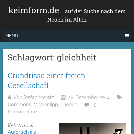
Zum
keimform.de
Inhalt
… auf der Suche nach dem
springen
Neuen im Alten
MENÜ
Schlagwort:
gleichheit
Grundrisse einer freien
Gesellschaft
Von
Stefan Meretz
28. Dezember 2014
Commons
,
Medientipp
,
Theorie
15
Kommentare
[Artikel aus:
Aufbruch ins