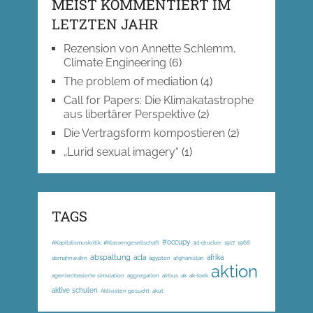
MEIST KOMMENTIERT IM
LETZTEN JAHR
Rezension von Annette Schlemm,
Climate Engineering
(6)
The problem of mediation
(4)
Call for Papers: Die Klimakatastrophe
aus libertärer Perspektive
(2)
Die Vertragsform kompostieren
(2)
„Lurid sexual imagery“
(1)
TAGS
#occupy
#Kapitalismuskritik; #Klassengesellschaft
3d-drucker
1917
1968
abspaltung
acta
afrika
abmahnwahn
ägypten
afghanistan
aktion
agentenbasierte simulation
aggregation
airbus
ak
ak-loek
aktive schulen
Aktivisten gesucht
akut