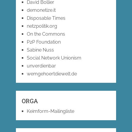
David Bollier
demonetize.it
Disposable Times
netzpolitik.org
On the Commons
P2P Foundation
Sabine Nuss
Social Network Unionism
unverdienbar
wemgehoertdiewelt.de
ORGA
Keimform-Mailingliste