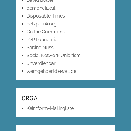
David Bollier
demonetize.it
Disposable Times
netzpolitik.org
On the Commons
P2P Foundation
Sabine Nuss
Social Network Unionism
unverdienbar
wemgehoertdiewelt.de
ORGA
Keimform-Mailingliste