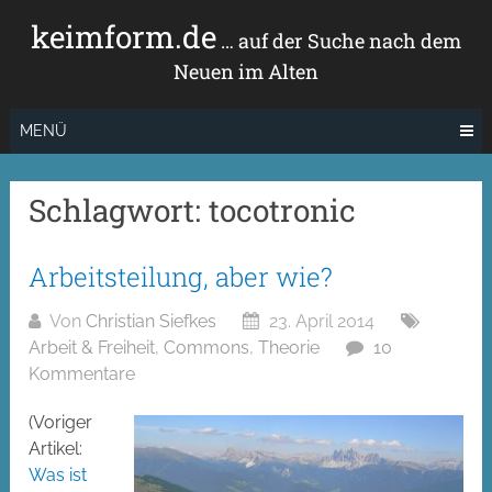
Zum
keimform.de
Inhalt
… auf der Suche nach dem
springen
Neuen im Alten
MENÜ
Schlagwort:
tocotronic
Arbeitsteilung, aber wie?
Von
Christian Siefkes
23. April 2014
Arbeit & Freiheit
,
Commons
,
Theorie
10
Kommentare
(Voriger
Artikel:
Was ist