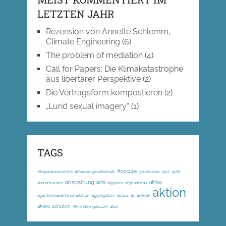
LETZTEN JAHR
Rezension von Annette Schlemm,
Climate Engineering
(6)
The problem of mediation
(4)
Call for Papers: Die Klimakatastrophe
aus libertärer Perspektive
(2)
Die Vertragsform kompostieren
(2)
„Lurid sexual imagery“
(1)
TAGS
#occupy
#Kapitalismuskritik; #Klassengesellschaft
3d-drucker
1917
1968
abspaltung
acta
afrika
abmahnwahn
ägypten
afghanistan
aktion
agentenbasierte simulation
aggregation
airbus
ak
ak-loek
aktive schulen
Aktivisten gesucht
akut