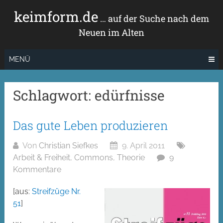
Zum
keimform.de
Inhalt
… auf der Suche nach dem
springen
Neuen im Alten
MENÜ
Schlagwort:
edürfnisse
Das gute Leben produzieren
Von
Christian Siefkes
9. April 2011
Arbeit & Freiheit
,
Commons
,
Theorie
9
Kommentare
[aus:
Streifzüge Nr.
51
]