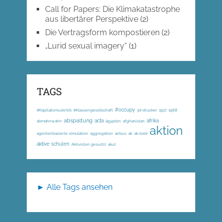
Call for Papers: Die Klimakatastrophe
aus libertärer Perspektive
(2)
Die Vertragsform kompostieren
(2)
„Lurid sexual imagery“
(1)
TAGS
#occupy
#Kapitalismuskritik; #Klassengesellschaft
3d-drucker
1917
1968
abspaltung
acta
afrika
abmahnwahn
ägypten
afghanistan
aktion
agentenbasierte simulation
aggregation
airbus
ak
ak-loek
aktive schulen
Aktivisten gesucht
akut
► Alle Tags ansehen