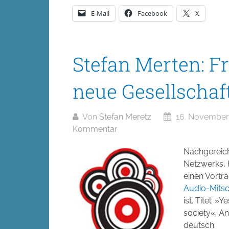
E-Mail
Facebook
X
Stefan Merten: Fr
neue Gesellschaf
Von
Stefan Meretz
16. November
Kommentar
Nachgereich
Netzwerks, 
einen Vortra
Audio-Mitsc
ist. Titel: 
society«. An
deutsch.