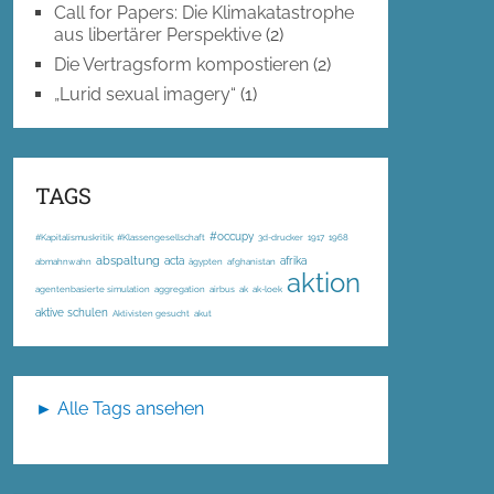
Call for Papers: Die Klimakatastrophe
aus libertärer Perspektive
(2)
Die Vertragsform kompostieren
(2)
„Lurid sexual imagery“
(1)
TAGS
#occupy
#Kapitalismuskritik; #Klassengesellschaft
3d-drucker
1917
1968
abspaltung
acta
afrika
abmahnwahn
ägypten
afghanistan
aktion
agentenbasierte simulation
aggregation
airbus
ak
ak-loek
aktive schulen
Aktivisten gesucht
akut
► Alle Tags ansehen