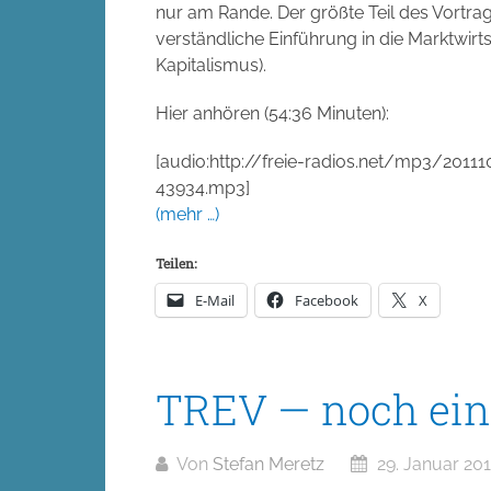
nur am Rande. Der größte Teil des Vortrag 
verständliche Einführung in die Marktwirts
Kapitalismus).
Hier anhören (54:36 Minuten):
[audio:http://freie-radios.net/mp3/201
43934.mp3]
(mehr …)
Teilen:
E-Mail
Facebook
X
TREV — noch ein
Von
Stefan Meretz
29. Januar 20