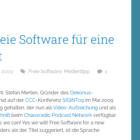
eie Software für eine
t
 2009
Freie Software
,
Medientipp
1
t: Stefan Merten, Gründer des
Oekonux
-
hat auf der
CCC
-Konferenz
SIGINT09
im Mai 2009
g gehalten, der nun als
Video-Aufzeichung
und als
hnitt
beim
Chaosradio Podcast Network
verfügbar
»Yes we can! Yes we will! Free Software for a new
ders als der Titel suggeriert, ist die Sprache