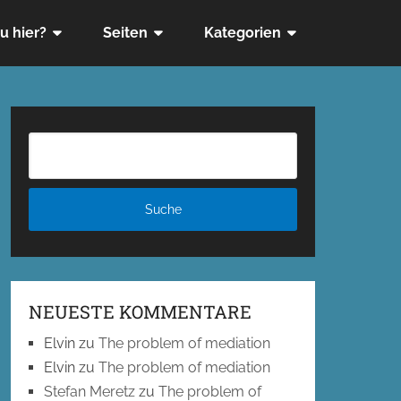
u hier?
Seiten
Kategorien
NEUESTE KOMMENTARE
Elvin
zu
The problem of mediation
Elvin
zu
The problem of mediation
Stefan Meretz
zu
The problem of