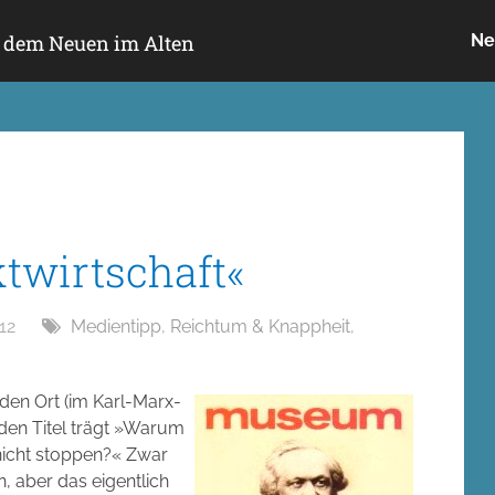
h dem Neuen im Alten
Ne
twirtschaft«
12
Medientipp
,
Reichtum & Knappheit
,
en Ort (im Karl-Marx-
den Titel trägt »Warum
 nicht stoppen?« Zwar
n, aber das eigentlich