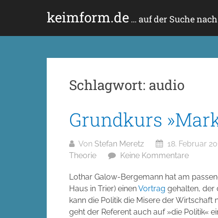
Zum
keimform.de
Inhalt
… auf der Suche nac
springen
Schlagwort:
audio
Grundkurs »Mark
Von
Stefan Meretz
18. Februar 20
Theorie
Keine Kommentare
Lothar Galow-Bergemann hat am passend
Haus in Trier) einen
Vortrag
gehalten, der 
kann die Politik die Misere der Wirtschaft
geht der Referent auch auf »die Politik« ei