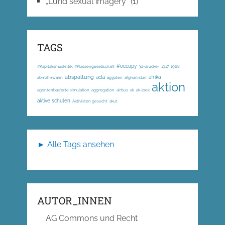
„Lurid sexual imagery“
(1)
TAGS
#occupy
#Kapitalismuskritik; #Klassengesellschaft
3d-drucker
1917
1968
abspaltung
acta
afrika
abmahnwahn
ägypten
afghanistan
aktion
agentenbasierte simulation
aggregation
airbus
ak
ak-loek
aktive schulen
Aktivisten gesucht
akut
► Alle Tags ansehen
AUTOR_INNEN
AG Commons und Recht