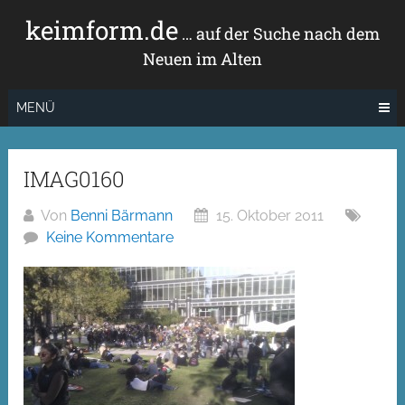
Zum
keimform.de
Inhalt
… auf der Suche nach dem
springen
Neuen im Alten
MENÜ
IMAG0160
Von
Benni Bärmann
15. Oktober 2011
Keine Kommentare