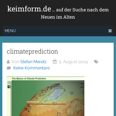
Zum
keimform.de
Inhalt
… auf der Suche nach dem
springen
Neuen im Alten
MENÜ
climateprediction
Von
Stefan Meretz
5. August 2009
Keine Kommentare