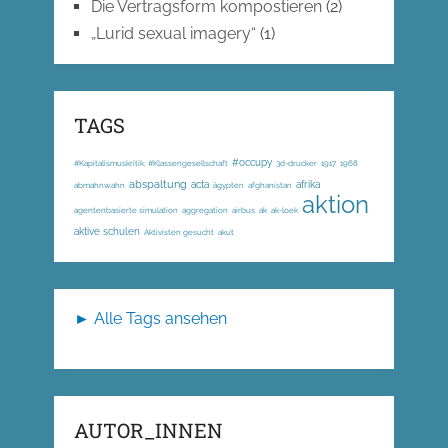
Die Vertragsform kompostieren
(2)
„Lurid sexual imagery“
(1)
TAGS
#occupy
#Kapitalismuskritik; #Klassengesellschaft
3d-drucker
1917
1968
abspaltung
acta
afrika
abmahnwahn
ägypten
afghanistan
aktion
agentenbasierte simulation
aggregation
airbus
ak
ak-loek
aktive schulen
Aktivisten gesucht
akut
► Alle Tags ansehen
AUTOR_INNEN