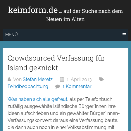
Zum
keimform.de
Inhalt
… auf der Suche nach dem
springen
Neuen im Alten
MENÜ
Crowdsourced Verfassung für
Island geknickt
Von
Stefan Meretz
1. April 2013
Feindbeobachtung
1 Kommentar
Was
haben
sich
alle
gefreut
, als per Telefonbuch
zufällig ausgewählte Isländische Bürger*innen ihre
Ideen aufschrieben und ein gewählter Bürger*innen-
Verfassungskonvent daraus eine Verfassung baute,
die dann auch noch in einer Volksabstimmung mit