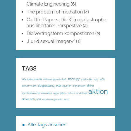
Climate Engineering
(6)
The problem of mediation
(4)
Call for Papers: Die Klimakatastrophe
aus libertärer Perspektive
(2)
Die Vertragsform kompostieren
(2)
„Lurid sexual imagery“
(1)
TAGS
#occupy
#Kapitalismuskritik; #Klassengesellschaft
3d-drucker
1917
1968
abspaltung
acta
afrika
abmahnwahn
ägypten
afghanistan
aktion
agentenbasierte simulation
aggregation
airbus
ak
ak-loek
aktive schulen
Aktivisten gesucht
akut
► Alle Tags ansehen